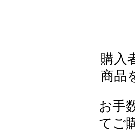
購入
商品
お手
てご